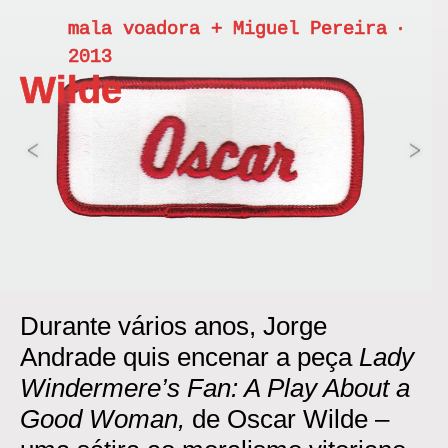
Skip
mala voadora + Miguel Pereira ‧
to
2013
content
Wilde
<
>
Durante vários anos, Jorge
Andrade quis encenar a peça
Lady
Windermere’s Fan: A Play About a
Good Woman,
de Oscar Wilde –