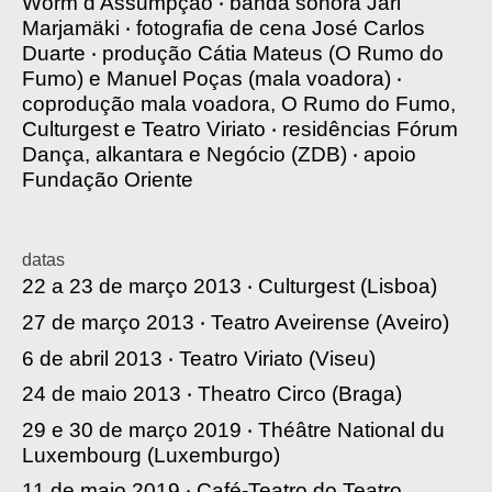
Worm d’Assumpção
‧
banda sonora
Jari
Marjamäki
‧
fotografia de cena
José Carlos
Duarte
‧
produção
Cátia Mateus (O Rumo do
Fumo) e Manuel Poças (mala voadora)
‧
coprodução
mala voadora, O Rumo do Fumo,
Culturgest e Teatro Viriato
‧
residências
Fórum
Dança, alkantara e Negócio (ZDB)
‧
apoio
Fundação Oriente
datas
22 a 23 de março 2013 ‧
Culturgest
(Lisboa)
27 de março 2013 ‧
Teatro Aveirense
(Aveiro)
6 de abril 2013 ‧
Teatro Viriato
(Viseu)
24 de maio 2013 ‧
Theatro Circo
(Braga)
29 e 30 de março 2019 ‧
Théâtre National du
Luxembourg
(Luxemburgo)
11 de maio 2019 ‧
Café-Teatro do Teatro