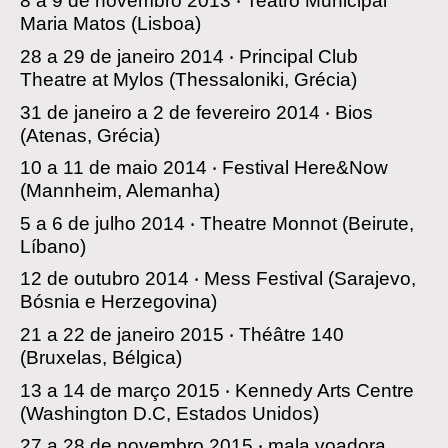
8 a 9 de novembro 2013 ‧
Teatro Municipal
Maria Matos
(Lisboa)
28 a 29 de janeiro 2014 ‧
Principal Club
Theatre at Mylos
(Thessaloniki, Grécia)
31 de janeiro a 2 de fevereiro 2014 ‧
Bios
(Atenas, Grécia)
10 a 11 de maio 2014 ‧
Festival Here&Now
(Mannheim, Alemanha)
5 a 6 de julho 2014 ‧
Theatre Monnot
(Beirute,
Líbano)
12 de outubro 2014 ‧
Mess Festival
(Sarajevo,
Bósnia e Herzegovina)
21 a 22 de janeiro 2015 ‧
Théâtre 140
(Bruxelas, Bélgica)
13 a 14 de março 2015 ‧
Kennedy Arts Centre
(Washington D.C, Estados Unidos)
27 a 28 de novembro 2015 ‧
mala voadora