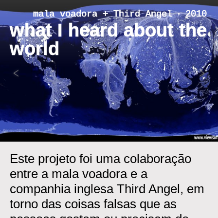
Skip
mala voadora + Third Angel ‧ 2010
to
what I heard about the
content
world
<
>
Este projeto foi uma colaboração
entre a mala voadora e a
companhia inglesa Third Angel, em
torno das coisas falsas que as