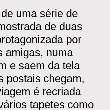
 de uma série de
mostrada de duas
protagonizada por
as amigas, numa
am e saem da tela
os postais chegam,
viagem é recriada
 vários tapetes como