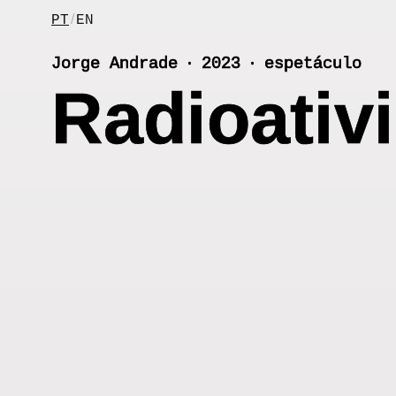
Skip
/
PT
EN
to
content
Jorge Andrade ‧ 2023 ‧ espetáculo
Radioativ