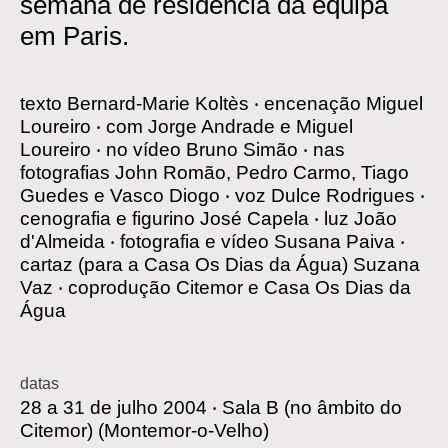
semana de residência da equipa
em Paris.
texto
Bernard-Marie Koltès
‧
encenação
Miguel
Loureiro
‧
com
Jorge Andrade e Miguel
Loureiro
‧
no vídeo
Bruno Simão
‧
nas
fotografias
John Romão, Pedro Carmo, Tiago
Guedes e Vasco Diogo
‧
voz
Dulce Rodrigues
‧
cenografia e figurino
José Capela
‧
luz
João
d'Almeida
‧
fotografia e vídeo
Susana Paiva
‧
cartaz
(para a Casa Os Dias da Água) Suzana
Vaz
‧
coprodução
Citemor e Casa Os Dias da
Água
datas
28 a 31 de julho 2004 ‧
Sala B (no âmbito do
Citemor)
(Montemor-o-Velho)