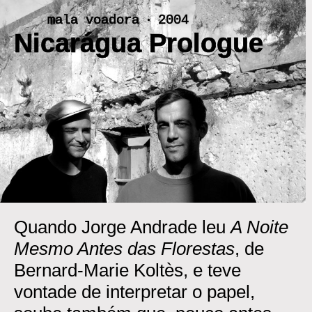
Skip
mala voadora ‧ 2004
to
Nicarágua Prologue
content
<
>
Quando Jorge Andrade leu
A Noite
Mesmo Antes das Florestas
, de
Bernard-Marie Koltès, e teve
vontade de interpretar o papel,