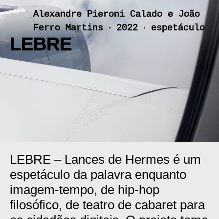
Skip
Alexandre Pieroni Calado e João
to
Ferro Martins ‧ 2022 ‧ espetáculo
content
LEBRE
LEBRE – Lances de Hermes é um
espetáculo da palavra enquanto
imagem-tempo, de hip-hop
filosófico, de teatro de cabaret para