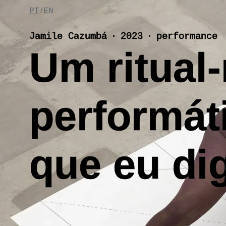
Skip
/
PT
EN
to
content
Jamile Cazumbá ‧ 2023 ‧ performance
Um ritual-
performáti
que eu di