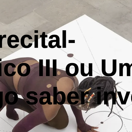
recital-
co III ou U
go saber inv