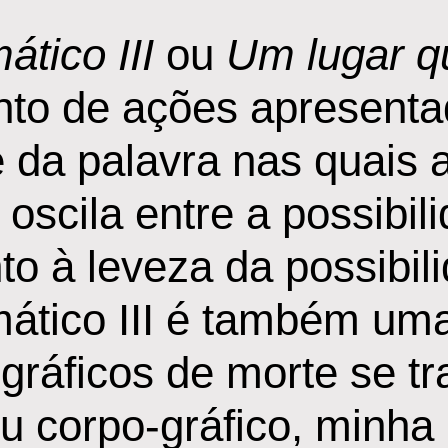
ático III
ou
Um lugar q
to de ações apresenta
 da palavra nas quais
 oscila entre a possibi
nto à leveza da possibi
rmático III é também um
 gráficos de morte se 
u corpo-gráfico, minha