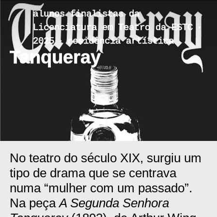
Skip
alunos finalistas da
to
Licenciatura em Teatro da ESTC ‧
content
2025 ‧ residência artística
Tanqueray
No teatro do século XIX, surgiu um
tipo de drama que se centrava
numa “mulher com um passado”.
Na peça
A Segunda Senhora