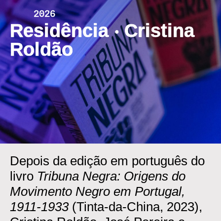
Skip
2026
to
Residência ‧ Cristina
content
Roldão
Depois da edição em português do
livro
Tribuna Negra: Origens do
Movimento Negro em Portugal,
1911-1933
(Tinta-da-China, 2023),