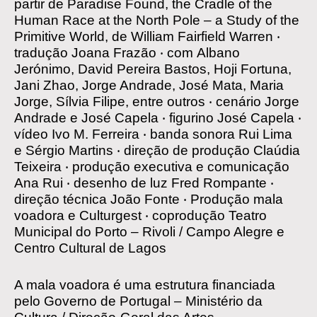
partir de Paradise Found, the Cradle of the
Human Race at the North Pole – a Study of the
Primitive World, de William Fairfield Warren
‧
tradução
Joana Frazão
‧
com
Albano
Jerónimo, David Pereira Bastos, Hoji Fortuna,
Jani Zhao, Jorge Andrade, José Mata, Maria
Jorge, Sílvia Filipe, entre outros
‧
cenário
Jorge
Andrade e José Capela
‧
figurino
José Capela
‧
vídeo
Ivo M. Ferreira
‧
banda sonora
Rui Lima
e Sérgio Martins
‧
direção de produção
Claúdia
Teixeira
‧
produção executiva e comunicação
Ana Rui
‧
desenho de luz
Fred Rompante
‧
direção técnica
João Fonte
‧
Produção
mala
voadora e Culturgest
‧
coprodução
Teatro
Municipal do Porto – Rivoli / Campo Alegre e
Centro Cultural de Lagos
A mala voadora é uma estrutura financiada
pelo Governo de Portugal – Ministério da