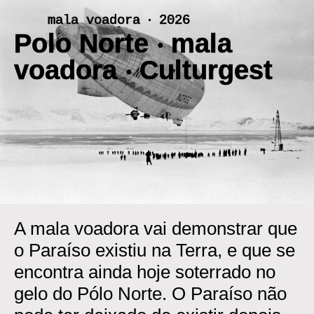
Skip
mala voadora ‧ 2026
to
Polo Norte ‧ mala
content
voadora ‧ Culturgest
A mala voadora vai demonstrar que
o Paraíso existiu na Terra, e que se
encontra ainda hoje soterrado no
gelo do Pólo Norte. O Paraíso não