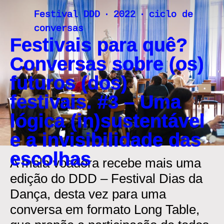
Skip
Festival DDD ‧ 2022 ‧ ciclo de
to
conversas
content
Festivais para quê?
Conversas sobre (os)
futuros (dos)
festivais. #3 – Uma
lógica (in)sustentável
e a invisibilidade das
escolhas
A mala voadora recebe mais uma
edição do DDD – Festival Dias da
Dança, desta vez para uma
conversa em formato Long Table,