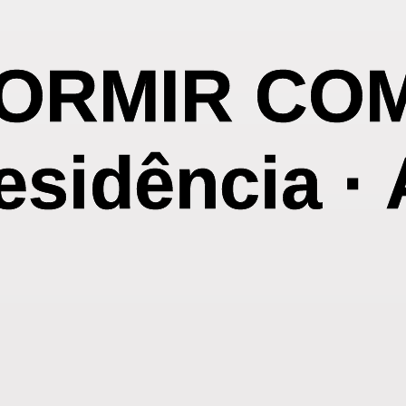
ORMIR CO
esidência ·