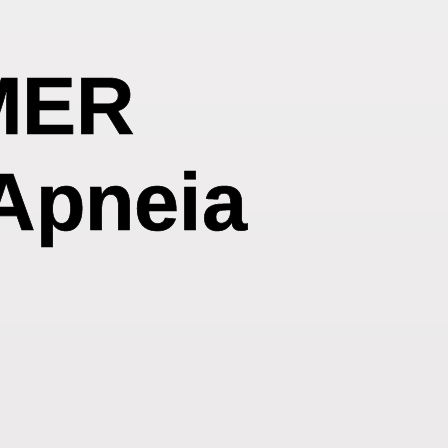
MER
 Apneia