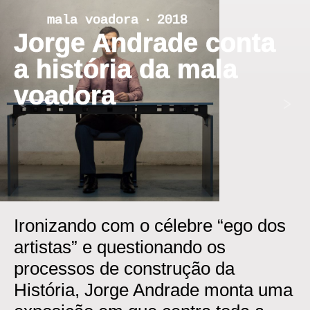
Skip
mala voadora ‧ 2018
to
Jorge Andrade conta
content
a história da mala
voadora
<
>
Ironizando com o célebre “ego dos
artistas” e questionando os
processos de construção da
História, Jorge Andrade monta uma