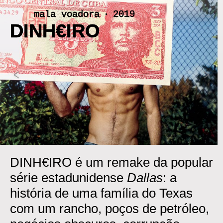
Skip
mala voadora ‧ 2019
to
DINH€IRO
content
<
>
DINH€IRO é um remake da popular
série estadunidense
Dallas
: a
história de uma família do Texas
com um rancho, poços de petróleo,