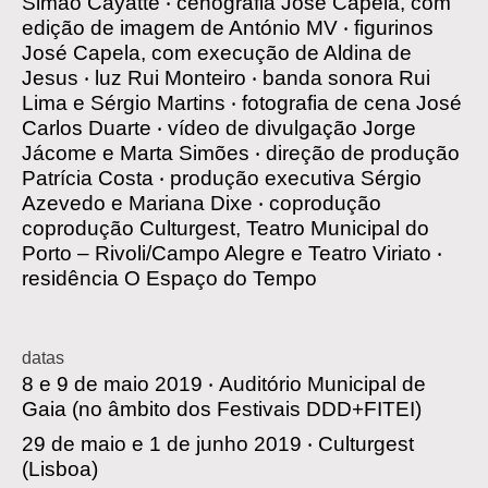
Simão Cayatte
‧
cenografia
José Capela, com
edição de imagem de António MV
‧
figurinos
José Capela, com execução de Aldina de
Jesus
‧
luz
Rui Monteiro
‧
banda sonora
Rui
Lima e Sérgio Martins
‧
fotografia de cena
José
Carlos Duarte
‧
vídeo de divulgação
Jorge
Jácome e Marta Simões
‧
direção de produção
Patrícia Costa
‧
produção executiva
Sérgio
Azevedo e Mariana Dixe
‧
coprodução
coprodução Culturgest, Teatro Municipal do
Porto – Rivoli/Campo Alegre e Teatro Viriato
‧
residência
O Espaço do Tempo
datas
8 e 9 de maio 2019 ‧
Auditório Municipal de
Gaia
(no âmbito dos Festivais DDD+FITEI)
29 de maio e 1 de junho 2019 ‧
Culturgest
(Lisboa)